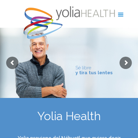
Sé libre
y tira tus lentes
Yolia Health